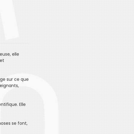
euse, elle
 et
oge sur ce que
seignants,
tifique. Elle
hoses se font,