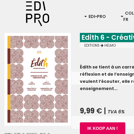
COL
EDI•PRO
FR
Edith 6 - Créati
EDITIONS
HELMO
Édith se tient à un carr
réflexion et de l’enseig
veulent l’écouter, elle
enseignement...
9,99
€ |
TVA 6%