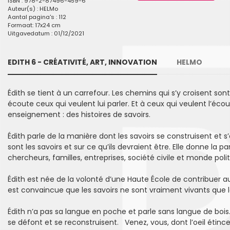
ISBN : 978-2-87496-459-6
Auteur(s) :
HELMo
Aantal pagina's : 112
Formaat: 17x24 cm
Uitgavedatum : 01/12/2021
EDITH 6 - CRÉATIVITÉ, ART, INNOVATION
HELMO
Édith se tient à un carrefour. Les chemins qui s’y croisent son
écoute ceux qui veulent lui parler. Et à ceux qui veulent l’éco
enseignement : des histoires de savoirs.
Édith parle de la manière dont les savoirs se construisent et
sont les savoirs et sur ce qu’ils devraient être. Elle donne la p
chercheurs, familles, entreprises, société civile et monde polit
Édith est née de la volonté d’une Haute École de contribuer au
est convaincue que les savoirs ne sont vraiment vivants que l
Édith n’a pas sa langue en poche et parle sans langue de bois. E
se défont et se reconstruisent. Venez, vous, dont l’oeil étincel