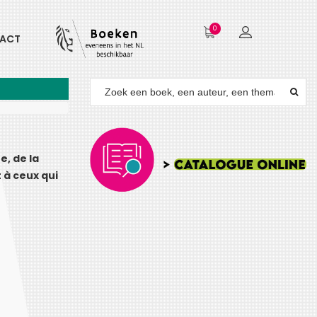
0
ACT
e, de la
t à ceux qui