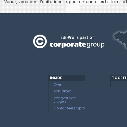
Venez, vous, dont l’oeil étincelle, pour entendre les histoires d
Edi•Pro is part of
INSIDE
TOGETH
Over
Actualiteit
Veelgestelde
vragen
Contacteer Edipro