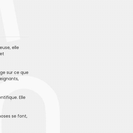
euse, elle
 et
oge sur ce que
seignants,
tifique. Elle
hoses se font,