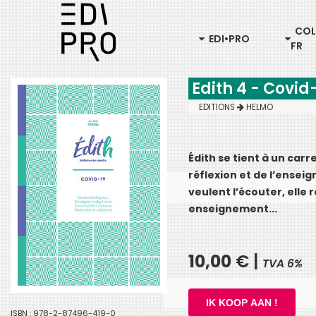
COL
EDI•PRO
FR
Edith 4 - Covid
EDITIONS
HELMO
Édith se tient à un carr
réflexion et de l’enseig
veulent l’écouter, elle
enseignement...
10,00
€ |
TVA 6%
ISBN : 978-2-87496-419-0