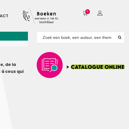
0
ACT
e, de la
t à ceux qui