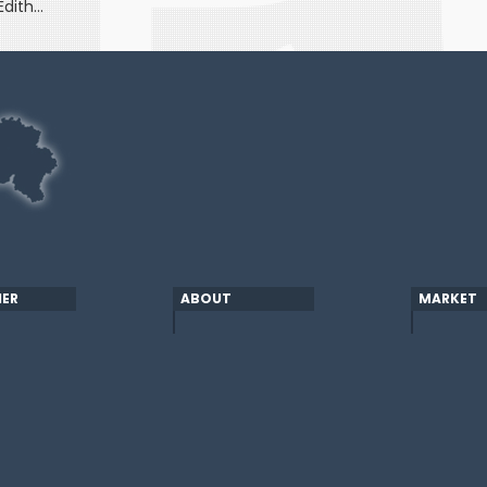
’Édith…
ER
ABOUT
MARKET