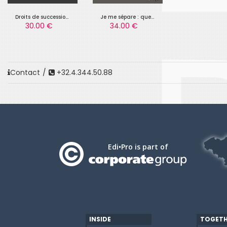
Droits de succession des familles recomposées
Je me sépare : que faire ? Ed 2
30.00 €
34.00 €
Contact
/
+32.4.344.50.88
Edi•Pro is part of
INSIDE
TOGETH