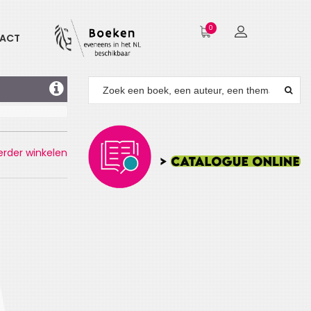
0
ACT
erder winkelen