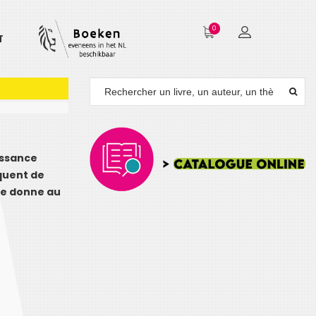
0
T
issance
squent de
age donne au