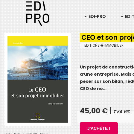
EDI•PRO
EDI
CEO et son proj
EDITIONS
IMMOBILIER
Un projet de construct
d’une entreprise. Mais 
peser sur son bilan, ré
CEO de no...
45,00
€ |
TVA 6%