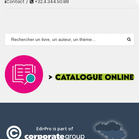
Contact
/
+32.4.344.50.88
Edi•Pro is part of