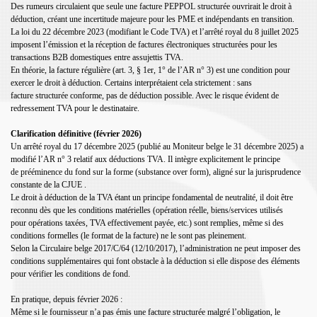
Des rumeurs circulaient que seule une facture PEPPOL structurée ouvrirait le droit à
déduction, créant une incertitude majeure pour les PME et indépendants en transition.
La loi du 22 décembre 2023 (modifiant le Code TVA) et l’arrêté royal du 8 juillet 2025
imposent l’émission et la réception de factures électroniques structurées pour les
transactions
B2B domestiques entre assujettis TVA.
En théorie, la facture régulière (art. 3, § 1er, 1° de l’AR n° 3) est une condition pour
exercer le droit à déduction. Certains interprétaient cela strictement : sans
facture
structurée conforme, pas de déduction possible. Avec le risque évident de
redressement TVA pour le destinataire.
Clarification définitive (février 2026)
Un arrêté royal du 17 décembre 2025 (publié au Moniteur belge le 31 décembre 2025) a
modifié l’AR n° 3 relatif aux déductions TVA. Il intègre explicitement le principe
de
prééminence du fond sur la forme (substance over form), aligné sur la jurisprudence
constante de la CJUE .
Le droit à déduction de la TVA étant un principe fondamental de neutralité, il doit être
reconnu dès que les conditions matérielles (opération réelle, biens/services utilisés
pour
opérations taxées, TVA effectivement payée, etc.) sont remplies, même si des
conditions formelles (le format de la facture) ne le sont pas pleinement.
Selon la Circulaire belge 2017/C/64 (12/10/2017), l’administration ne peut imposer des
conditions supplémentaires qui font obstacle à la déduction si elle dispose des
éléments
pour vérifier les conditions de fond.
En pratique, depuis février 2026 :
Même si le fournisseur n’a pas émis une facture structurée malgré l’obligation, le