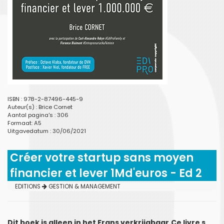
ISBN : 978-2-87496-445-9
Auteur(s) :
Brice Cornet
Aantal pagina's : 306
Formaat: A5
Uitgavedatum : 30/06/2021
Créer votre startup sans moyen
financier et lever 1Md'euros - Ed 2
EDITIONS
GESTION & MANAGEMENT
Dit boek is alleen in het Frans verkrijgbaar.Ce livre s