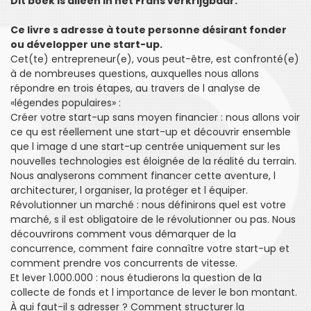
Dit boek is alleen in het Frans verkrijgbaar.
Ce livre s adresse à toute personne désirant fonder
ou développer une start-up.
Cet(te) entrepreneur(e), vous peut-être, est confronté(e)
à de nombreuses questions, auxquelles nous allons
répondre en trois étapes, au travers de l analyse de
«légendes populaires» :
Créer votre start-up sans moyen financier : nous allons voir
ce qu est réellement une start-up et découvrir ensemble
que l image d une start-up centrée uniquement sur les
nouvelles technologies est éloignée de la réalité du terrain.
Nous analyserons comment financer cette aventure, l
architecturer, l organiser, la protéger et l équiper.
Révolutionner un marché : nous définirons quel est votre
marché, s il est obligatoire de le révolutionner ou pas. Nous
découvrirons comment vous démarquer de la
concurrence, comment faire connaître votre start-up et
comment prendre vos concurrents de vitesse.
Et lever 1.000.000 : nous étudierons la question de la
collecte de fonds et l importance de lever le bon montant.
À qui faut-il s adresser ? Comment structurer la