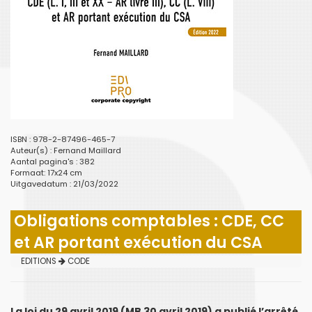
ISBN : 978-2-87496-465-7
Auteur(s) :
Fernand Maillard
Aantal pagina's : 382
Formaat: 17x24 cm
Uitgavedatum : 21/03/2022
Obligations comptables : CDE, CC
et AR portant exécution du CSA
EDITIONS
CODE
La loi du 29 avril 2019 (MB 30 avril 2019) a publié l’arrêté