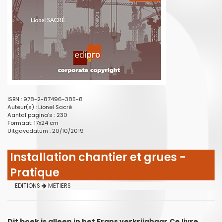
ISBN : 978-2-87496-385-8
Auteur(s) :
Lionel Sacré
Aantal pagina's : 230
Formaat: 17x24 cm
Uitgavedatum : 20/10/2019
Installation chantier et grues -
Pratique
EDITIONS
METIERS
Dit boek is alleen in het Frans verkrijgbaar.Ce livre