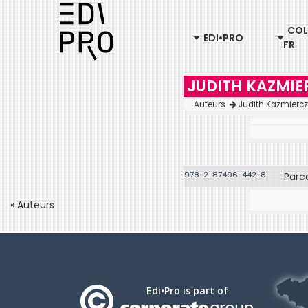
COL
EDI•PRO
FR
JUDITH KAZMIE
Auteurs
Judith Kazmierc
978-2-87496-442-8
Parc
« Auteurs
Edi•Pro is part of