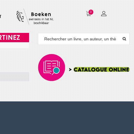
0
T
RTINEZ