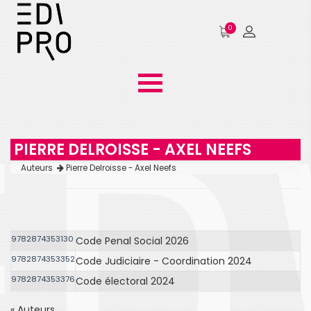
0
PIERRE DELROISSE - AXEL NEEFS
Auteurs
Pierre Delroisse - Axel Neefs
9782874353130
Code Penal Social 2026
9782874353352
Code Judiciaire - Coordination 2024
9782874353376
Code électoral 2024
« Auteurs