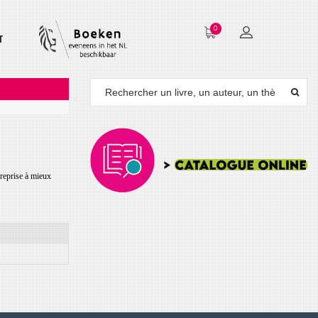
0
T
treprise à mieux